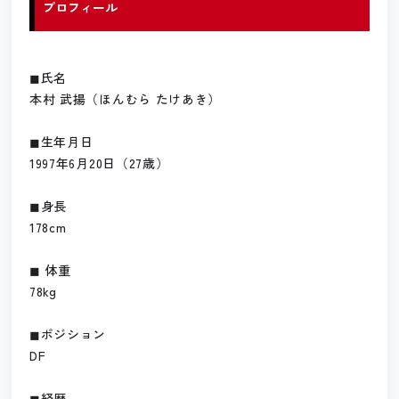
プロフィール
◼︎氏名
本村 武揚（ほんむら たけあき）
◼︎生年月日
1997年6月20日（27歳）
◼︎身長
178cm
◼︎ 体重
78kg
◼︎ポジション
DF
◼︎経歴