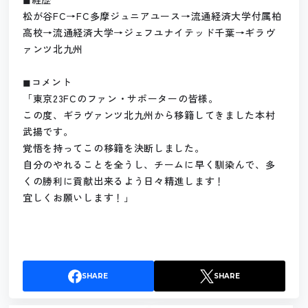
松が谷FC→FC多摩ジュニアユース→流通経済大学付属柏
高校→流通経済大学→ジェフユナイテッド千葉→ギラヴ
ァンツ北九州
◼︎コメント
「東京23FCのファン・サポーターの皆様。
この度、ギラヴァンツ北九州から移籍してきました本村
武揚です。
覚悟を持ってこの移籍を決断しました。
自分のやれることを全うし、チームに早く馴染んで、多
くの勝利に貢献出来るよう日々精進します！
宜しくお願いします！」
SHARE
SHARE