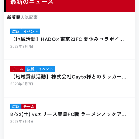
最新のニュース
新着順
人気記事
広報
イベント
【地域活動】HADO×東京23FC 夏休みコラボイベ
ント開催報告
2026年8月7日
チーム
広報
イベント
【地域貢献活動】株式会社Cayto様とのサッカーボ
ール寄贈のお知らせ
2026年8月7日
広報
チーム
8/22(土) vsエリース豊島FC戦 ラーメンノックアウ
ト出店のお知らせ
2026年8月4日