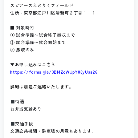
スピアーズえどりくフィールド
住所：東京都江戸川区清新町２丁目１−１
■ 対象時間
① 試合準備〜試合終了撤収まで
② 試合準備〜試合開始まで
③ 撤収のみ
▼お申し込みはこちら
https://forms.gle/3BMZcWUpY86yUas26
詳細は別途ご連絡いたします。
待遇
お弁当支給あり
交通手段
交通公共機関・駐車場の用意もあります。