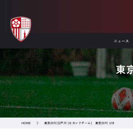
ニュース
東
東京23FC江戸川 (セカンドチーム) 東京23FC U18
HOME