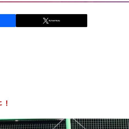
X
(TWITTER)
に！