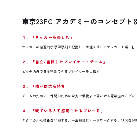
東京23FC アカデミーのコンセプト
１、「サッカーを楽しむ」
サッカーの普遍的な原理原則を把握し、生涯を通してサッカーを楽しむ
２、「自立/自律したプレイヤー・チーム」
ピッチ内外で自ら判断できるプレイヤーを目指す
３、「強い信念を持ち」
チームのために、仲間のために全力で最後まで闘い走る意欲溢れるプレ
４、「観ている人を感動させるプレーを」
テクニカルな技術を発揮する、一生懸命にハードワークする、状況を好