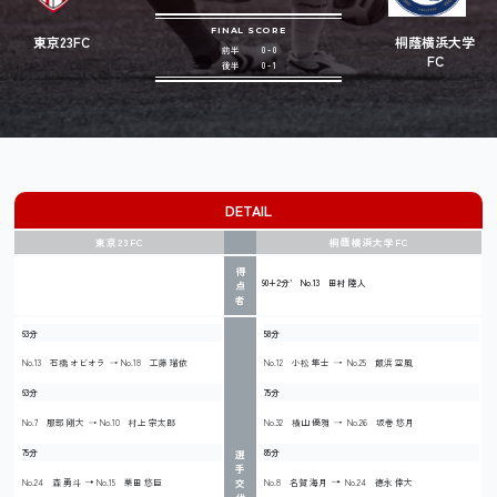
FINAL SCORE
東京23FC
桐蔭横浜大学
前半
0 - 0
FC
後半
0 - 1
DETAIL
東京23FC
桐蔭横浜大学FC
得
90+2分’ No.13 田村 陸人
点
者
63分
58分
No.13 石橋 オビオラ
No.18 工藤 瑠依
No.12 小松 隼士
No.25 飯浜 空風
63分
75分
No.7 服部 剛大
No.10 村上 宗太郎
No.32 横山 優雅
No.26 坂巻 悠月
75分
85分
選
手
No.24 森 勇斗
No.15 栗田 悠巨
No.8 名賀 海月
No.24 德永 倖大
交