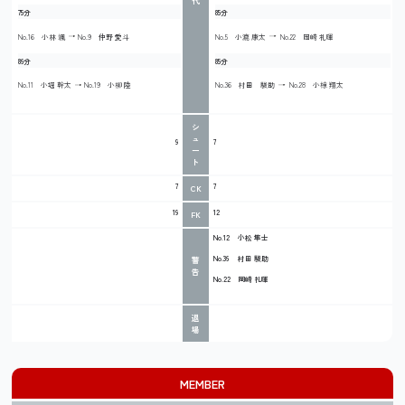
代
75分
85分
No.16 小林 颯
No.9 仲野 愛斗
No.5 小漉 康太
No.22 岡崎 礼暉
86分
85分
No.11 小堀 幹太
No.19 小柳 陸
No.36 村田 駿助
No.28 小椋 翔太
シ
ュ
9
7
ー
ト
7
7
CK
19
12
FK
No.12
小松 隼士
No.36
村田 駿助
警
告
No.22
岡崎 礼暉
退
場
MEMBER