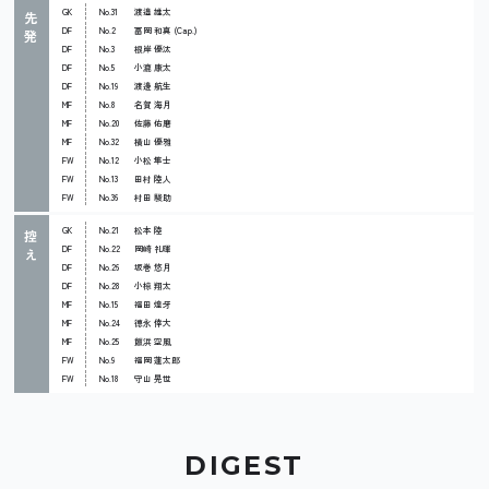
GK
No.31
渡邉 雄太
先
DF
No.2
冨岡 和真 (Cap.)
発
DF
No.3
根岸 優汰
DF
No.5
小漉 康太
DF
No.19
渡邊 航生
MF
No.8
名賀 海月
MF
No.20
佐藤 佑磨
MF
No.32
横山 優雅
FW
No.12
小松 隼士
FW
No.13
田村 陸人
FW
No.36
村田 駿助
GK
No.21
松本 陸
控
DF
No.22
岡崎 礼暉
え
DF
No.26
坂巻 悠月
DF
No.28
小椋 翔太
MF
No.15
福田 煌牙
MF
No.24
德永 倖大
MF
No.25
飯浜 空風
FW
No.9
福岡 蓮太郎
FW
No.18
守山 晃世
DIGEST