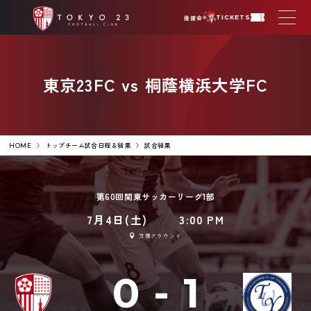
後援会
TICKETS
東京23FC vs 桐蔭横浜大学FC
トップチーム試合日程＆結果
試合結果
HOME
第60回関東サッカーリーグ1部
7月4日(土)
3:00 PM
万博グラウンド
0
-
1