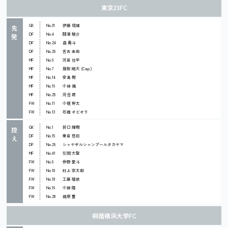
東京23FC
GK
No.31
伊藤 琉偉
先
DF
No.4
關澤 駿介
発
DF
No.24
森 勇斗
DF
No.29
舌古 圭佑
MF
No.6
河田 壮平
MF
No.7
服部 剛大 (Cap.)
MF
No.14
安島 樹
MF
No.16
小林 颯
MF
No.25
河合 匠
FW
No.11
小堀 幹太
FW
No.13
石橋 オビオラ
GK
No.1
折口 輝樹
控
DF
No.15
栗田 悠巨
え
DF
No.26
シャヤザルシャンプールタカヤマ
MF
No.41
引間 大聖
FW
No.9
仲野 愛斗
FW
No.10
村上 宗太郎
FW
No.18
工藤 瑠依
FW
No.19
小柳 陸
FW
No.28
梶原 豊
桐蔭横浜大学FC