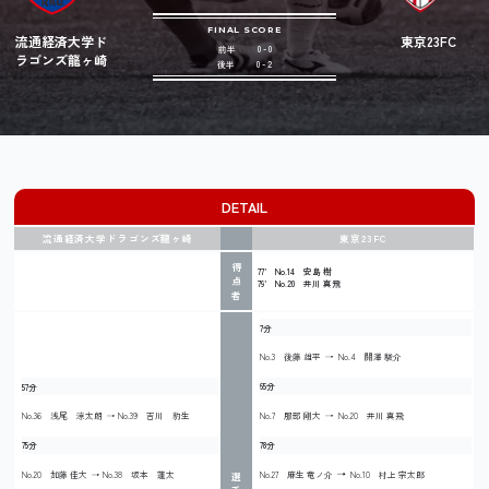
FINAL SCORE
流通経済大学ド
東京23FC
前半
0 - 0
ラゴンズ龍ヶ崎
後半
0 - 2
DETAIL
流通経済大学ドラゴンズ龍ヶ崎
東京23FC
得
77’ No.14 安島 樹
点
79’ No.20 井川 真飛
者
7分
No.3 後藤 雄平
No.4 關澤 駿介
65分
57分
No.7 服部 剛大
No.20 井川 真飛
No.36 浅尾 涼太朗
No.39 吉川 豹生
78分
75分
No.27 麻生 竜ノ介
No.10 村上 宗太郎
No.20 加藤 佳大
No.38 坂本 蓮太
選