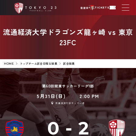
後援会
TICKETS
流通経済大学ドラゴンズ龍ヶ崎 vs 東京
23FC
トップチーム試合日程＆結果
試合結果
HOME
第60回関東サッカーリーグ1部
5月31日(日)
2:00 PM
流通経済大学サッカー場
0
-
2