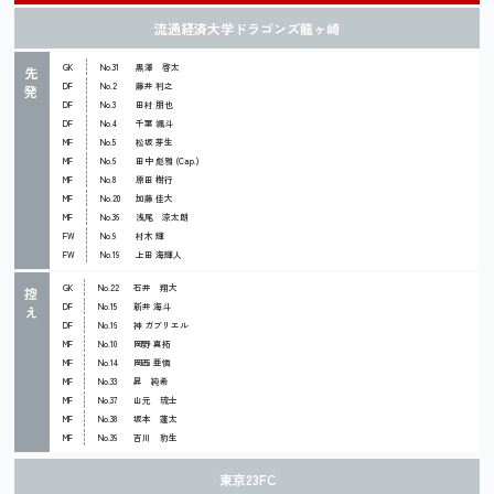
流通経済大学ドラゴンズ龍ヶ崎
GK
No.31
黒澤 啓太
先
DF
No.2
藤井 利之
発
DF
No.3
田村 朋也
DF
No.4
千葉 颯斗
MF
No.5
松坂 芽生
MF
No.6
田中 彪雅 (Cap.)
MF
No.8
原田 樹行
MF
No.20
加藤 佳大
MF
No.36
浅尾 涼太朗
FW
No.9
村木 輝
FW
No.19
上田 海輝人
GK
No.22
石井 翔大
控
DF
No.15
新井 海斗
え
DF
No.16
神 ガブリエル
MF
No.10
岡野 真拓
MF
No.14
岡西 亜憐
MF
No.33
昇 純希
MF
No.37
山元 琉士
MF
No.38
坂本 蓮太
MF
No.39
吉川 豹生
東京23FC