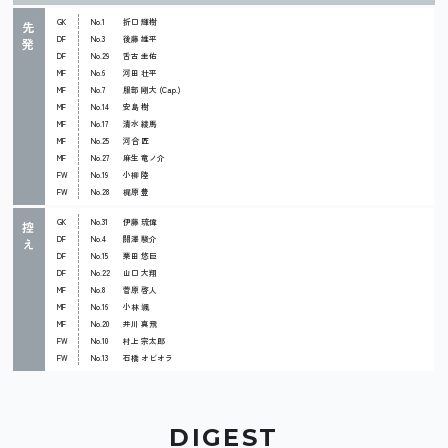
GK
No.1
折口 輝樹
先
DF
No.3
後藤 雄平
発
DF
No.29
舌古 圭佑
MF
No.6
河田 壮平
MF
No.7
服部 剛大 (Cap.)
MF
No.14
安島 樹
MF
No.17
清水 綾馬
MF
No.25
河合 匠
MF
No.27
麻生 竜ノ介
FW
No.19
小柳 陸
FW
No.28
梶原 豊
GK
No.31
伊藤 琉偉
控
DF
No.4
關澤 駿介
え
DF
No.15
栗田 悠巨
DF
No.22
山口 大翔
MF
No.8
菅原 啓人
MF
No.16
小林 颯
MF
No.20
井川 真飛
FW
No.10
村上 宗太郎
FW
No.13
石橋 オビオラ
DIGEST