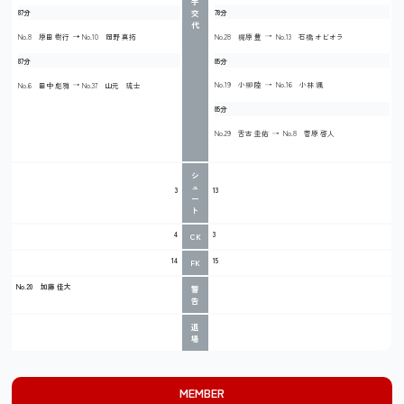
手
78分
87分
交
代
No.28 梶原 豊
No.13 石橋 オビオラ
No.8 原田 樹行
No.10 岡野 真拓
85分
87分
No.19 小柳 陸
No.16 小林 颯
No.6 田中 彪雅
No.37 山元 琉士
85分
No.29 舌古 圭佑
No.8 菅原 啓人
シ
ュ
3
13
ー
ト
4
3
CK
14
15
FK
No.20
加藤 佳大
警
告
退
場
MEMBER