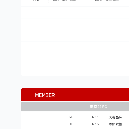
MEMBER
東京23FC
GK
No.1
大滝 昌広
DF
No.5
本村 武揚