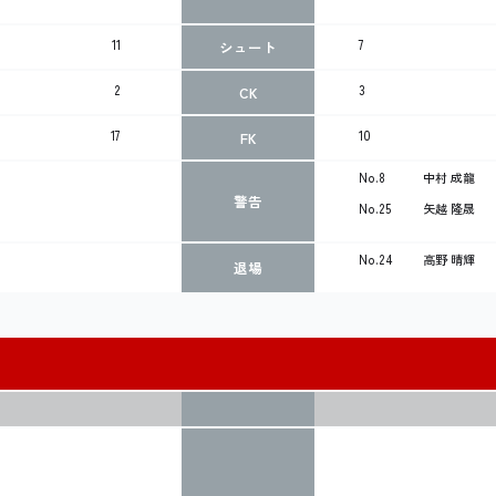
11
7
シュート
2
3
CK
17
10
FK
No.8
中村 成龍
警告
No.25
矢越 隆晟
No.24
高野 晴輝
退場