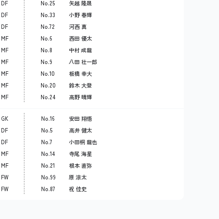
DF
No.25
矢越 隆晟
DF
No.33
小野 春輝
DF
No.72
河西 真
MF
No.6
西田 優太
MF
No.8
中村 成龍
MF
No.9
八田 壮一郎
MF
No.10
板橋 幸大
MF
No.20
鈴木 大登
MF
No.24
高野 晴輝
GK
No.16
安田 翔悟
DF
No.5
高井 健太
DF
No.7
小田桐 龍也
MF
No.14
寺尾 海星
MF
No.21
根本 直弥
FW
No.99
原 涼太
FW
No.87
祝 佳史