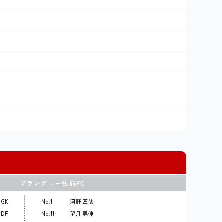
ブランデュー弘前FC
GK
No.1
河野 匠哉
DF
No.11
望月 勇伸