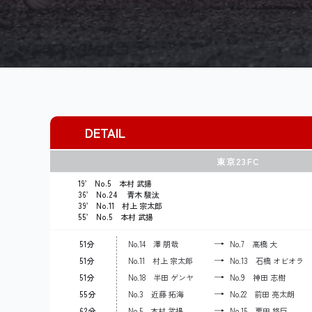
DETAIL
東京23FC
19’ No.5 本村 武揚
36’ No.24 青木 駿汰
39’ No.11 村上 宗太郎
55’ No.5 本村 武揚
51分
No.14 澤 朋哉
No.7 髙橋 大
51分
No.11 村上 宗太郎
No.13 石橋 オビオラ
51分
No.18 半田 ゲンヤ
No.9 神田 志樹
55分
No.3 近藤 拓海
No.22 前田 亮太朗
62分
No.5 本村 武揚
No.15 栗田 悠巨