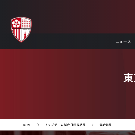
ニュース
東
トップチーム試合日程＆結果
試合結果
HOME