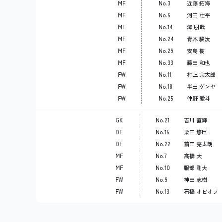
MF
No.3
近藤 拓海
MF
No.6
河田 壮平
MF
No.14
澤 朋哉
MF
No.24
青木 駿汰
MF
No.29
安島 樹
MF
No.33
藤田 和也
FW
No.11
村上 宗太郎
FW
No.18
半田 ゲンヤ
FW
No.25
仲野 愛斗
GK
No.21
吉川 直輝
DF
No.15
栗田 悠巨
DF
No.22
前田 亮太朗
MF
No.7
髙橋 大
MF
No.10
服部 剛大
FW
No.9
神田 志樹
FW
No.13
石橋 オビオラ