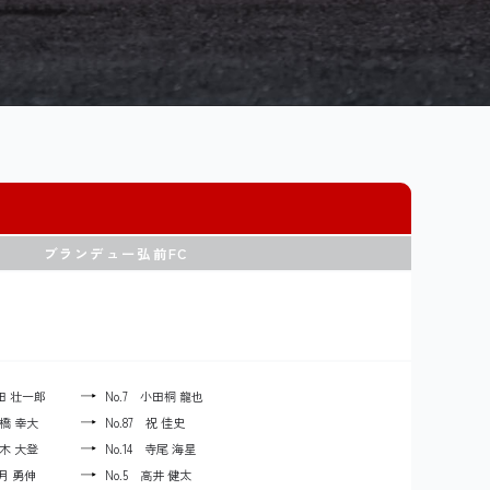
ブランデュー弘前FC
八田 壮一郎
No.7 小田桐 龍也
板橋 幸大
No.87 祝 佳史
鈴木 大登
No.14 寺尾 海星
望月 勇伸
No.5 高井 健太