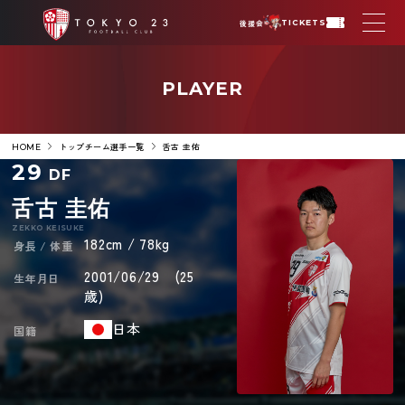
後援会
TICKETS
PLAYER
トップチーム選手一覧
舌古 圭佑
HOME
29
DF
舌古 圭佑
ZEKKO KEISUKE
182cm / 78kg
身長 / 体重
2001/06/29 (25
生年月日
歳)
日本
国籍