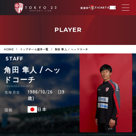
後援会
TICKETS
PLAYER
トップチーム選手一覧
角田 隼人 / ヘッドコーチ
HOME
STAFF
角田 隼人 / ヘッ
ドコーチ
TSUNODA HAYATO
1986/10/26 (39
生年月日
歳)
日本
国籍