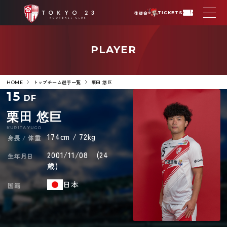
後援会
TICKETS
PLAYER
トップチーム選手一覧
栗田 悠巨
HOME
15
DF
栗田 悠巨
KURITA YUGO
174cm / 72kg
身長 / 体重
2001/11/08 (24
生年月日
歳)
日本
国籍