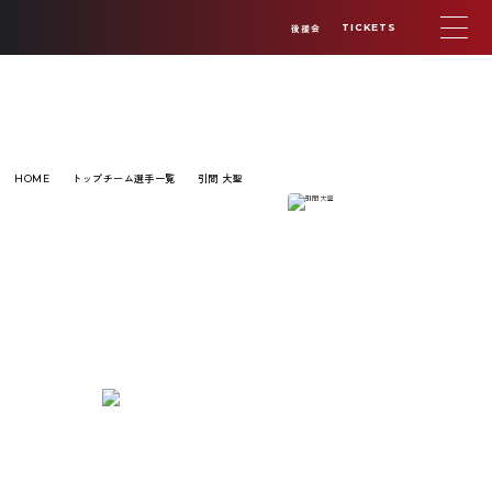
後援会
TICKETS
PLAYER
トップチーム選手一覧
引間 大聖
HOME
41
MF
引間 大聖
HIKIMA TAISEI
172cm / 66kg
身長 / 体重
2000/05/06 (26
生年月日
歳)
日本
国籍
FC伊達少年団(4種)→伊達中学校(3種)→北海道
前所属