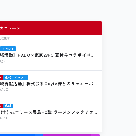
のニュース
人気記事
イベント
域活動】HADO×東京23FC 夏休みコラボイベン
催報告
年8月7日
ム
広報
イベント
域貢献活動】株式会社Cayto様とのサッカーボー
贈のお知らせ
年8月7日
ム
広報
22(土) vsエリース豊島FC戦 ラーメンノックアウ
店のお知らせ
年8月4日