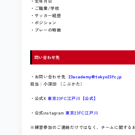
・生年月日
・ご職業/学校
・サッカー経歴
・ポジション
・プレーの特徴
問い合わせ先
・お問い合わせ先
23academy@tokyo23fc.jp
担当：小深田 （こぶかた）
・公式X
東京23FC江戸川【公式】
・公式instagram
東京23FC江戸川
※練習参加のご連絡だけではなく、チームに関する