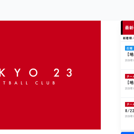
最新
新着順
広報
【地
ト開
2026
チー
【地
ル寄
2026
チー
8/
ト出
2026