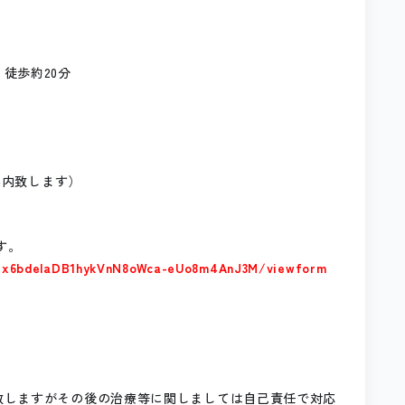
徒歩約20分
案内致します）
す。
N1x6bdelaDB1hykVnN8oWca-eUo8m4AnJ3M/viewform
致しますがその後の治療等に関しましては自己責任で対応