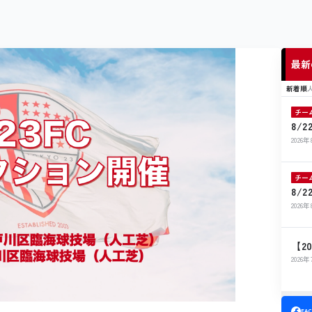
最新
新着順
チー
8/
ト出
2026
チー
8/
せ
2026
【2
開催
2026
FA