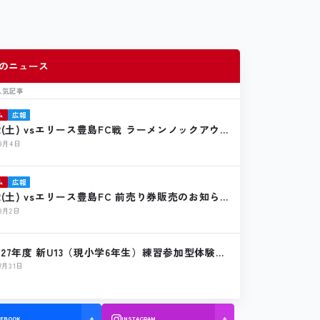
のニュース
人気記事
ム
広報
22(土) vsエリース豊島FC戦 ラーメンノックアウ
店のお知らせ
年8月4日
ム
広報
22(土) vsエリース豊島FC 前売り券販売のお知ら
年8月2日
027年度 新U13（現小学6年生）練習参加型体験会
のお知らせ】
年7月31日
CEBOOK
INSTAGRAM