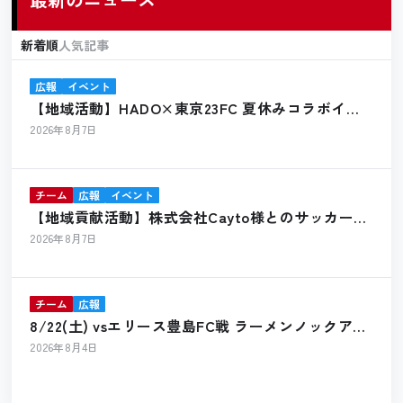
新着順
人気記事
広報
イベント
【地域活動】HADO×東京23FC 夏休みコラボイベ
ント開催報告
2026年8月7日
チーム
広報
イベント
【地域貢献活動】株式会社Cayto様とのサッカーボ
ール寄贈のお知らせ
2026年8月7日
チーム
広報
8/22(土) vsエリース豊島FC戦 ラーメンノックアウ
ト出店のお知らせ
2026年8月4日