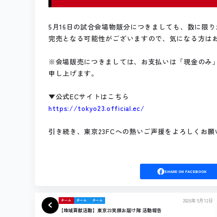
5月16日の試合会場物販分につきましても、数に限
完売となる可能性がございますので、気になる方は
※会場販売につきましては、お支払いは「現金のみ
申し上げます。
▼公式ECサイトはこちら
https://tokyo23.official.ec/
引き続き、東京23FCへの熱いご声援をよろしくお
SHARE
ON FACEBOOK
2026年5月12日
チーム
チーム
チーム
【地域貢献活動】東京23笑顔お届け隊 活動報告