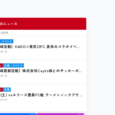
のニュース
人気記事
イベント
域活動】HADO×東京23FC 夏休みコラボイベン
催報告
年8月7日
ム
広報
イベント
域貢献活動】株式会社Cayto様とのサッカーボー
贈のお知らせ
年8月7日
ム
広報
22(土) vsエリース豊島FC戦 ラーメンノックアウ
店のお知らせ
年8月4日