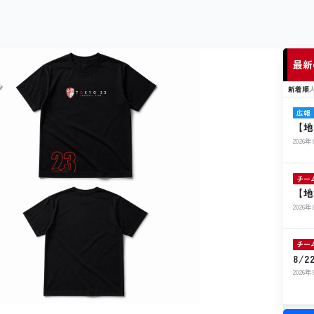
最新
新着順
広報
【地
ト開
2026
チー
【地
ル寄
2026
チー
8/
ト出
2026