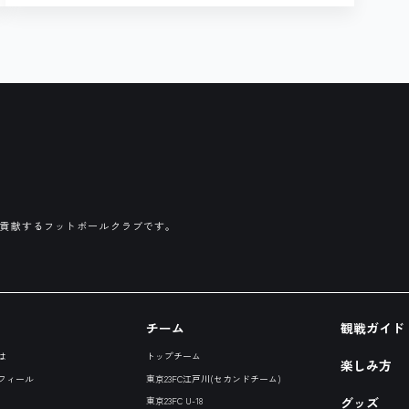
ナップのお知らせ
に貢献するフットボールクラブです。
チーム
観戦ガイド
は
トップチーム
楽しみ方
フィール
東京23FC江戸川(セカンドチーム)
グッズ
東京23FC U-18