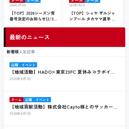
2026年2月5日
2026年2月6日
【TOP】2026シーズン背
【TOP】シャヤ ザルジャ
番号決定のお知らせ(2/28
ンプール タカヤマ選手 新
更新)
規加入のお知らせ
最新のニュース
新着順
人気記事
広報
イベント
【地域活動】HADO×東京23FC 夏休みコラボイベ
ント開催報告
2026年8月7日
チーム
広報
イベント
【地域貢献活動】株式会社Cayto様とのサッカーボ
ール寄贈のお知らせ
2026年8月7日