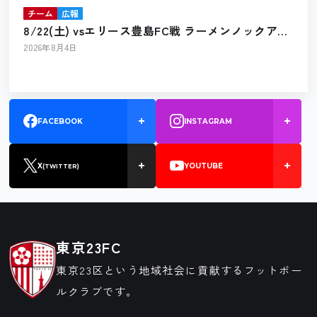
チーム
広報
8/22(土) vsエリース豊島FC戦 ラーメンノックアウ
ト出店のお知らせ
2026年8月4日
FACEBOOK
INSTAGRAM
X
YOUTUBE
(TWITTER)
東京23FC
東京23区という地域社会に貢献するフットボー
ルクラブです。