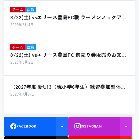
チーム
広報
8/22(土) vsエリース豊島FC戦 ラーメンノックアウ
ト出店のお知らせ
2026年8月4日
チーム
広報
8/22(土) vsエリース豊島FC 前売り券販売のお知ら
せ
2026年8月2日
【2027年度 新U13（現小学6年生）練習参加型体験
会 開催のお知らせ】
2026年7月31日
FACEBOOK
INSTAGRAM