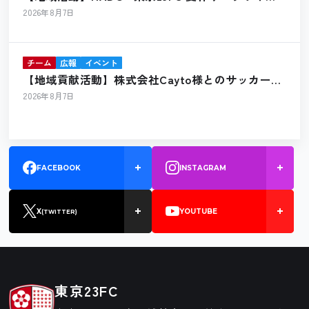
ント開催報告
2026年8月7日
チーム
広報
イベント
【地域貢献活動】株式会社Cayto様とのサッカーボ
ール寄贈のお知らせ
2026年8月7日
FACEBOOK
INSTAGRAM
X
YOUTUBE
(TWITTER)
東京23FC