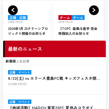
広報
広報
チーム
チーム
2026年1月20日
2026年1月22日
2026年1月 23クリーンプロ
【TOP】森勇斗選手 完全
ジェクト開催のお知らせ
移籍加入のお知らせ
最新のニュース
新着順
人気記事
広報
イベント
8/22(土) vs エリース豊島FC戦 キッズフェスタ開催
のお知らせ
2026年8月9日
広報
イベント
【地域活動】HADO×東京23FC 夏休みコラボイベ