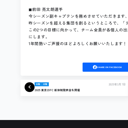
◼︎前田 亮太朗選手
今シーズン副キャプテンを務めさせていただきます
昨シーズンを超える集団を創るというところで、「
この2つの目標に向かって、チーム全員が各個人の出
にします。
1年間熱いご声援のほどよろしくお願いいたします！
SHARE
ON FACEBOOK
2025年3月7日
広報
広報
2025 東京23FC 新体制発表会を開催