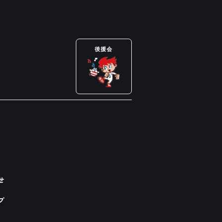
後援会
せ
プ