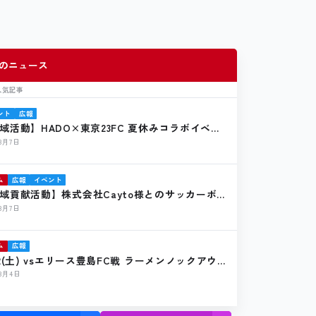
のニュース
人気記事
ント
広報
域活動】HADO×東京23FC 夏休みコラボイベン
催報告
年8月7日
ム
広報
イベント
域貢献活動】株式会社Cayto様とのサッカーボー
贈のお知らせ
年8月7日
ム
広報
22(土) vsエリース豊島FC戦 ラーメンノックアウ
店のお知らせ
年8月4日