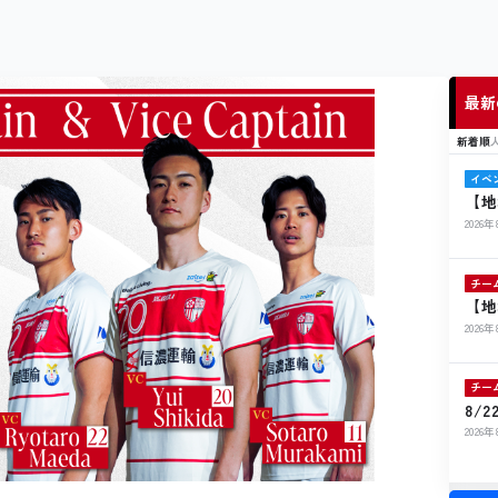
最新
新着順
イベ
【地
ト開
2026
チー
【地
ル寄
2026
チー
8/
ト出
2026