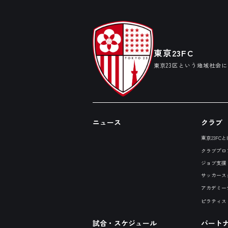
東京23FC
東京23区という地域社会
ニュース
クラブ
東京23FCと
クラブプロ
ジョブ支援
サッカース
アカデミー
ピラティス
試合・スケジュール
パート