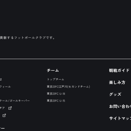
に貢献するフットボールクラブです。
チーム
観戦ガイド
は
トップチーム
楽しみ方
フィール
東京23FC江戸川(セカンドチーム)
グッズ
東京23FC U-18
クール/ゴールキーパー
東京23FC U-15
お問い合わ
チア
サイトマッ
ナー