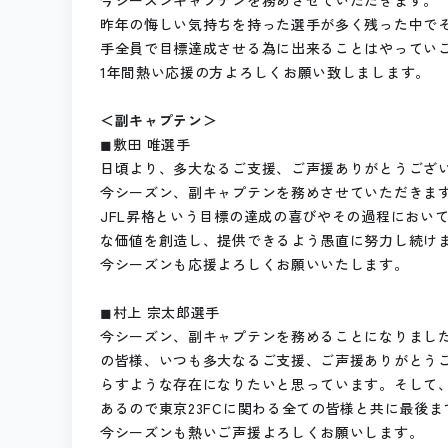
昨年の悔しい気持ちを持った選手が多く残った中で
手全員で目標達成させる為に出来ることはやってい
1年間熱い応援の方よろしくお願い致しまします。
＜副キャプテン＞
◼︎敷田 唯選手
日頃より、多大なるご支援、ご声援ありがとうござ
今シーズン、副キャプテンを務めさせていただきま
JFL昇格という目標の達成の喜びやその過程において
な価値を創造し、提供できるよう愚直に努力し続け
今シーズンも応援よろしくお願いいたします。
◼︎村上 宗太郎選手
今シーズン、副キャプテンを務めることになりまし
の皆様、いつも多大なるご支援、ご声援ありがとう
らすような存在になりたいと思っています。そして、
あるので東京23FCに関わる全ての皆様と共に最後
今シーズンも熱いご声援よろしくお願いします。