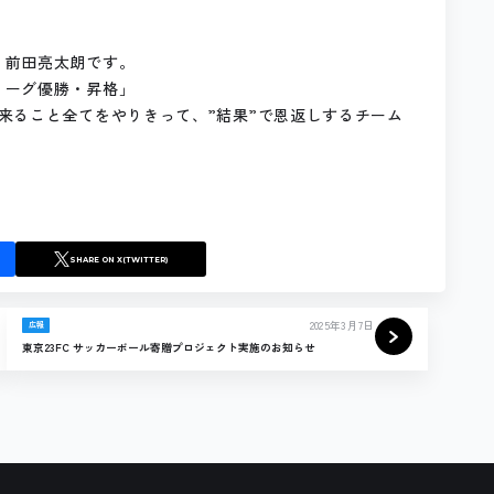
、前田亮太朗です。
リーグ優勝・昇格」
来ること全てをやりきって、”結果”で恩返しするチーム
SHARE
ON X(TWITTER)
2025年3月7日
広報
東京23FC サッカーボール寄贈プロジェクト実施のお知らせ