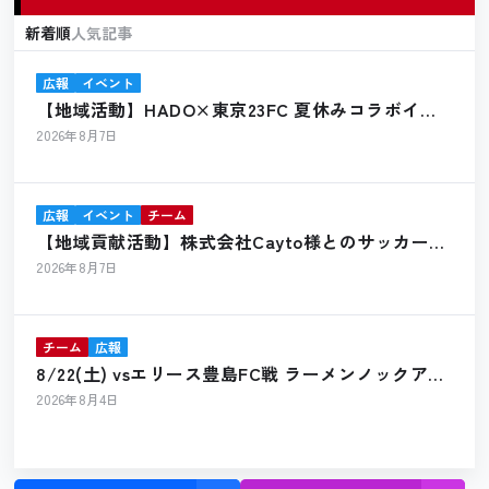
新着順
人気記事
広報
イベント
【地域活動】HADO×東京23FC 夏休みコラボイベ
ント開催報告
2026年8月7日
広報
イベント
チーム
【地域貢献活動】株式会社Cayto様とのサッカーボ
ール寄贈のお知らせ
2026年8月7日
チーム
広報
8/22(土) vsエリース豊島FC戦 ラーメンノックアウ
ト出店のお知らせ
2026年8月4日