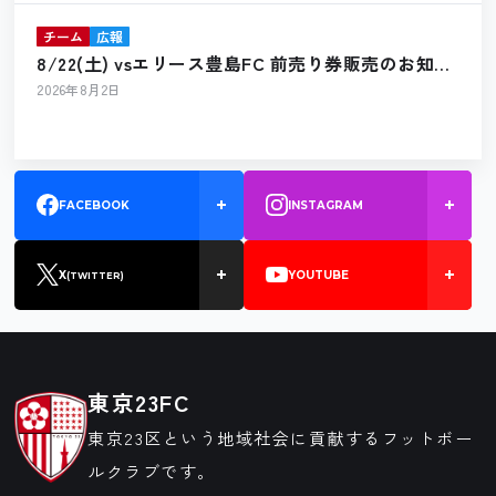
チーム
広報
8/22(土) vsエリース豊島FC 前売り券販売のお知ら
せ
2026年8月2日
FACEBOOK
INSTAGRAM
X
YOUTUBE
(TWITTER)
東京23FC
東京23区という地域社会に貢献するフットボー
ルクラブです。