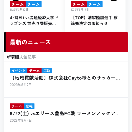
チーム
チーム
チーム
チーム
2025年3月10日
2025年3月17日
4/6(日) vs流通経済大学ド
【TOP】清家隆誠選手 移
ラゴンズ 前売り券販売の
籍先決定のお知らせ
お知らせ
最新のニュース
新着順
人気記事
イベント
チーム
広報
【地域貢献活動】株式会社Cayto様とのサッカーボ
ール寄贈のお知らせ
2026年8月7日
チーム
広報
8/22(土) vsエリース豊島FC戦 ラーメンノックアウ
ト出店のお知らせ
2026年8月4日