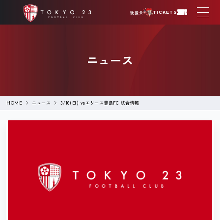
後援会
TICKETS
ニュース
ニュース
3/16(日) vsエリース豊島FC 試合情報
HOME