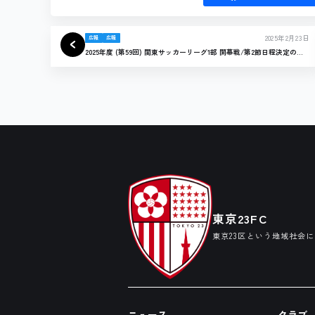
2025年2月23日
広報
広報
2025年度 (第59回) 関東サッカーリーグ1部 開幕戦/第2節日程決定のお
知らせ
東京23FC
東京23区という地域社会
ニュース
クラブ