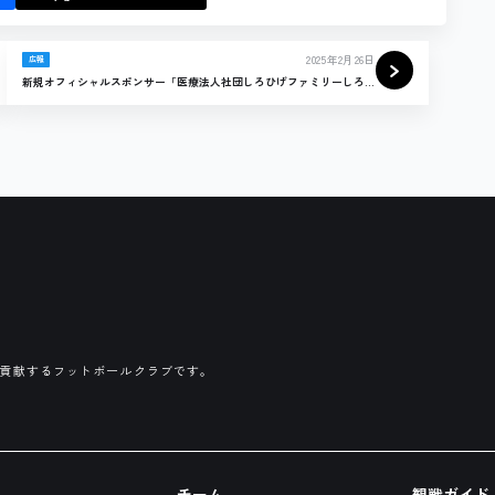
2025年2月26日
広報
新規オフィシャルスポンサー「医療法人社団しろひげファミリーしろ
ひげ在宅診療所」様契約締結のお知らせ
に貢献するフットボールクラブです。
チーム
観戦ガイド