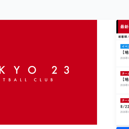
最新
新着順
イベ
【地
ト開
2026
チー
【地
ル寄
2026
チー
8/
ト出
2026