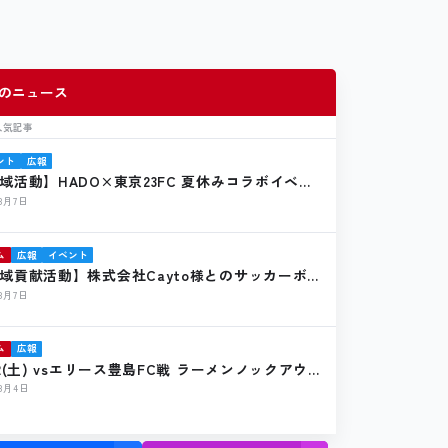
のニュース
人気記事
ント
広報
域活動】HADO×東京23FC 夏休みコラボイベン
催報告
年8月7日
ム
広報
イベント
域貢献活動】株式会社Cayto様とのサッカーボー
贈のお知らせ
年8月7日
ム
広報
22(土) vsエリース豊島FC戦 ラーメンノックアウ
店のお知らせ
年8月4日