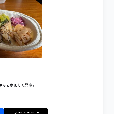
選手らと参加した児童』
SHARE
ON X(TWITTER)