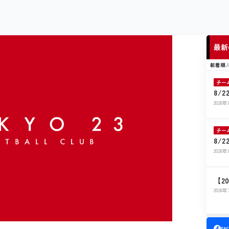
最新
新着順
チー
8/
ト出
2026
チー
8/
せ
2026
【2
開催
2026
FA