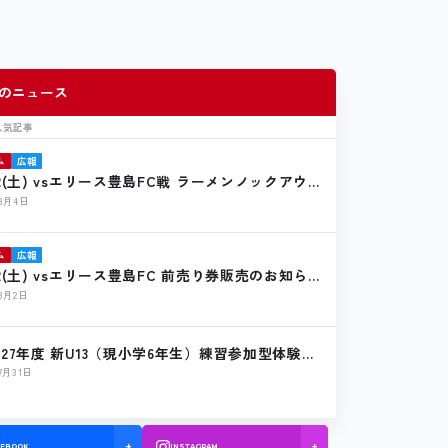
のニュース
人気記事
ム
広報
22(土) vsエリース豊島FC戦 ラーメンノックアウ
店のお知らせ
年8月4日
ム
広報
22(土) vsエリース豊島FC 前売り券販売のお知ら
年8月2日
027年度 新U13（現小学6年生）練習参加型体験会
のお知らせ】
年7月31日
CEBOOK
INSTAGRAM