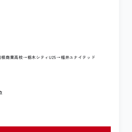
利根商業高校→栃木シティU25→福井ユナイテッド
点
点