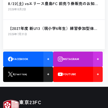
8/22(土) vsエリース豊島FC 前売り券販売のお知ら
せ
2026年8月2日
【2027年度 新U13（現小学6年生）練習参加型体験
会 開催のお知らせ】
2026年7月31日
FACEBOOK
INSTAGRAM
X
YOUTUBE
(TWITTER)
東京23FC