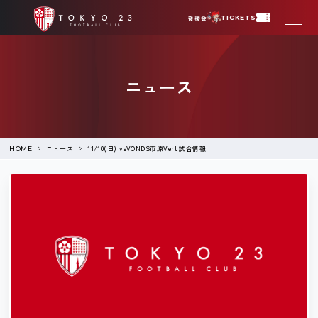
後援会
TICKETS
ニュース
ニュース
11/10(日) vsVONDS市原Vert 試合情報
HOME