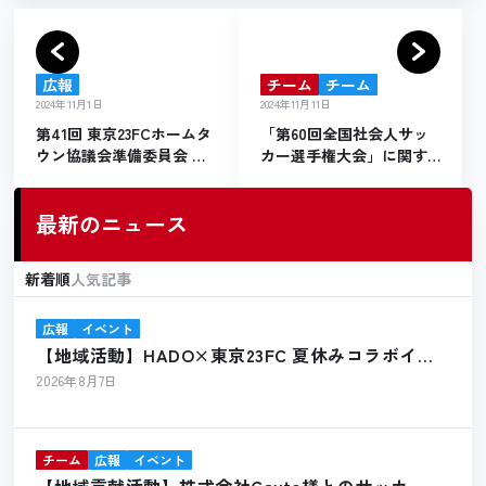
広報
チーム
チーム
2024年11月1日
2024年11月11日
第41回 東京23FCホームタ
「第60回全国社会人サッ
ウン協議会準備委員会 活
カー選手権大会」に関す
動報告
るご寄付の御礼
最新のニュース
新着順
人気記事
広報
イベント
【地域活動】HADO×東京23FC 夏休みコラボイベ
ント開催報告
2026年8月7日
チーム
広報
イベント
【地域貢献活動】株式会社Cayto様とのサッカーボ