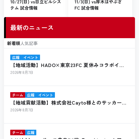
10/27(日) vs日立ビルシス
11/3(日) vs厚木はやぶさ
テム 試合情報
FC 試合情報
最新のニュース
新着順
人気記事
広報
イベント
【地域活動】HADO×東京23FC 夏休みコラボイベ
ント開催報告
2026年8月7日
チーム
広報
イベント
【地域貢献活動】株式会社Cayto様とのサッカーボ
ール寄贈のお知らせ
2026年8月7日
チーム
広報