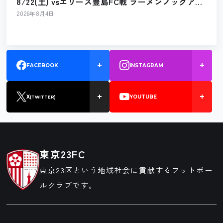
8/22(土) vsエリース豊島FC戦 ラーメンノックアウ
ト出店のお知らせ
2026年8月4日
FACEBOOK
INSTAGRAM
X
YOUTUBE
(TWITTER)
東京23FC
東京23区という地域社会に貢献するフットボー
ルクラブです。