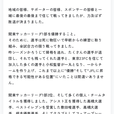
地域の皆様、サポーターの皆様、スポンサーの皆様と一
緒に最後の最後まで信じて戦ってきましたが、
力及ばず
敗退が決まりました。
関東サッカーリーグ1部を優勝すること。
そのために、選手は死に物狂いで早朝からの練習に取り
組み、全試合力の限り戦ってきました。
昨シーズンかろうじて降格を逃れ、たくさんの選手が退
団し、それでも残ってくれた選手と、東京23FCを信じて
加入した多くの選手と小松監督が一丸となり、一からチ
ームを作り上げ、これまで以上に“優勝”そして“JFLに昇
格できる可能性がある位置”にいたことは間違いありませ
ん。
関東サッカーリーグ1部2位、そして多くの個人・チームタ
イトルを獲得しました。
アシスト王を獲得した髙橋大選
手、ベストイレブンを受賞した敷田唯選手、髙橋大選
手、福本優芽選手。そしてクラブとしてフェアープレー