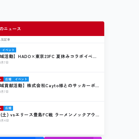
のニュース
人気記事
イベント
域活動】HADO×東京23FC 夏休みコラボイベン
催報告
年8月7日
ム
広報
イベント
域貢献活動】株式会社Cayto様とのサッカーボー
贈のお知らせ
年8月7日
ム
広報
22(土) vsエリース豊島FC戦 ラーメンノックアウ
店のお知らせ
年8月4日