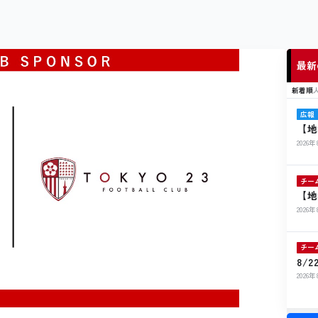
最新
新着順
広報
【地
ト開
2026
チー
【地
ル寄
2026
チー
8/
ト出
2026