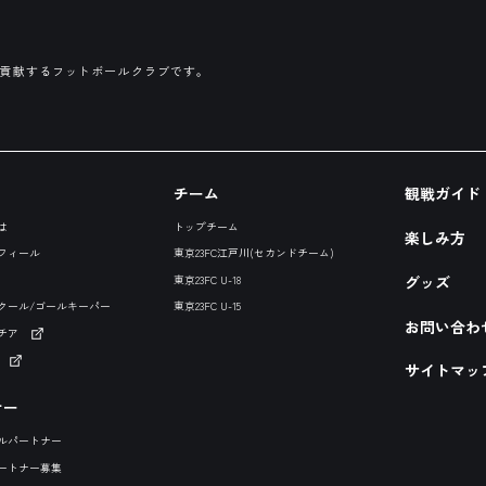
に貢献するフットボールクラブです。
チーム
観戦ガイド
は
トップチーム
楽しみ方
フィール
東京23FC江戸川(セカンドチーム)
グッズ
東京23FC U-18
クール/ゴールキーパー
東京23FC U-15
お問い合わ
チア
サイトマッ
ナー
ルパートナー
ートナー募集