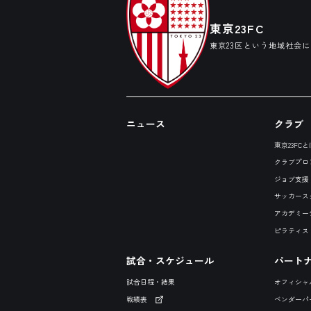
東京23FC
東京23区という地域社会
ニュース
クラブ
東京23FCと
クラブプロ
ジョブ支援
サッカース
アカデミー
ピラティス
試合・スケジュール
パート
試合日程・結果
オフィシャ
戦績表
ベンダーパ