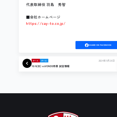
代表取締役 羽島 秀智
■会社ホームページ
https://cay-to.co.jp/
SHARE
ON FACEBOOK
2024年9月26日
チーム
チーム
10/6(日) vsVONDS市原 試合情報