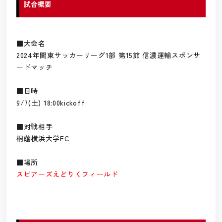
試合概要
■大会名
2024年関東サッカーリーグ1部 第15節 信濃運輸スポンサ
ードマッチ
■日時
9/7(土) 18:00kickoff
■対戦相手
桐蔭横浜大学FC
■場所
スピアーズえどりくフィールド