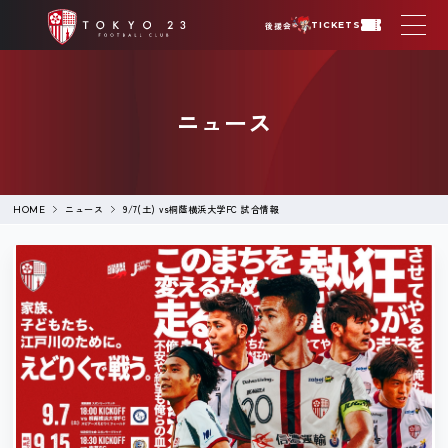
後援会
TICKETS
ニュース
ニュース
9/7(土) vs桐蔭横浜大学FC 試合情報
HOME