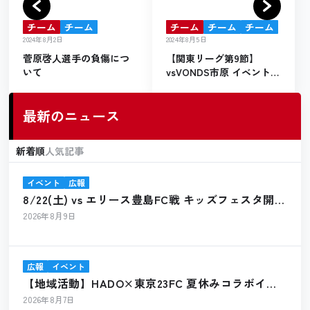
チーム
チーム
チーム
チーム
チーム
2024年8月2日
2024年8月5日
菅原啓人選手の負傷につ
【関東リーグ第9節】
いて
vsVONDS市原 イベントレ
ポート
最新のニュース
新着順
人気記事
イベント
広報
8/22(土) vs エリース豊島FC戦 キッズフェスタ開催
のお知らせ
2026年8月9日
広報
イベント
【地域活動】HADO×東京23FC 夏休みコラボイベ
ント開催報告
2026年8月7日