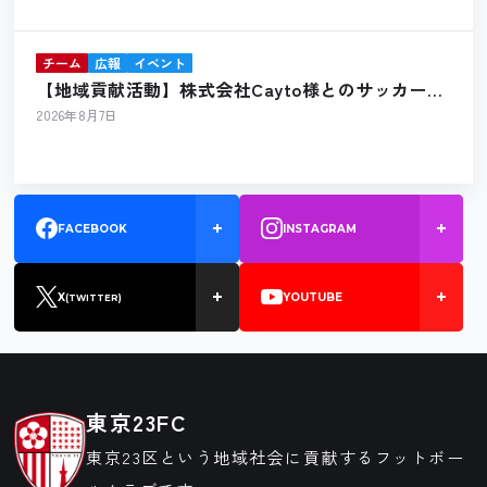
チーム
広報
イベント
【地域貢献活動】株式会社Cayto様とのサッカーボ
ール寄贈のお知らせ
2026年8月7日
FACEBOOK
INSTAGRAM
X
YOUTUBE
(TWITTER)
東京23FC
東京23区という地域社会に貢献するフットボー