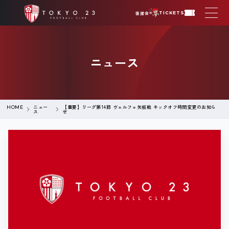
後援会
TICKETS
ニュース
ニュー
【重要】リーグ第14節 ヴェルフェ矢板戦 キックオフ時間変更のお知ら
HOME
ス
せ