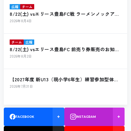
広報
チーム
8/22(土) vsエリース豊島FC戦 ラーメンノックアウ
ト出店のお知らせ
2026年8月4日
チーム
広報
8/22(土) vsエリース豊島FC 前売り券販売のお知ら
せ
2026年8月2日
【2027年度 新U13（現小学6年生）練習参加型体験
会 開催のお知らせ】
2026年7月31日
FACEBOOK
INSTAGRAM