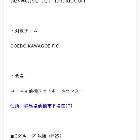
2024年6月9日（日） 13:30 KICK OFF
・対戦チーム
COEDO KAWAGOE F.C
・会場
コーエィ前橋フットボールセンター
住所：群馬県前橋市下増田277
◼︎Gグループ 決勝（M25）