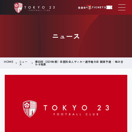
後援会
TICKETS
ニュース
ニュー
第60回（2024年度）全国社会人サッカー選手権大会 関東予選 ：組み合
HOME
ス
わせ発表