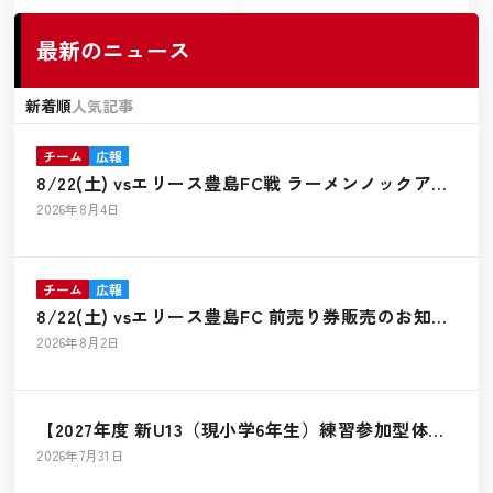
いて
最新のニュース
新着順
人気記事
チーム
広報
8/22(土) vsエリース豊島FC戦 ラーメンノックアウ
ト出店のお知らせ
2026年8月4日
チーム
広報
8/22(土) vsエリース豊島FC 前売り券販売のお知ら
せ
2026年8月2日
【2027年度 新U13（現小学6年生）練習参加型体験
会 開催のお知らせ】
2026年7月31日